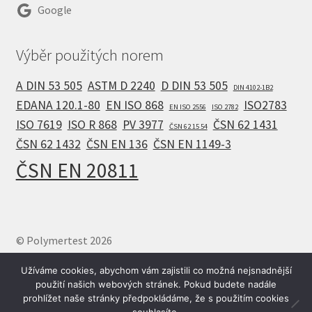
Google
Výběr použitých norem
A DIN 53 505
ASTM D 2240
D DIN 53 505
DIN 4102-1B2
EDANA 120.1-80
EN ISO 868
ISO2783
EN ISO 2556
ISO 2782
ISO 7619
ISO R 868
PV 3977
ČSN 62 1431
ČSN 62 15 54
ČSN 62 1432
ČSN EN 136
ČSN EN 1149-3
ČSN EN 20811
© Polymertest 2026
Zásady ochrany osobních údajů
Vytvořeno pomocí
Užíváme cookies, abychom vám zajistili co možná nejsnadnější
WooCommerce
.
použití našich webových stránek. Pokud budete nadále
prohlížet naše stránky předpokládáme, že s použitím cookies