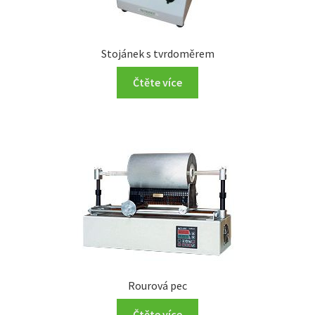
Stojánek s tvrdoměrem
Čtěte více
Rourová pec
Čtěte více