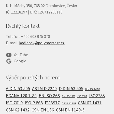
K. H. Máchy 350, 765 02 Otrokovice, Česko
IČ: 12218197 | DIČ: CZ6712250116
Rychlý kontakt
Telefon: +420 603 945 378
E-mail:
kadlecek@polymertest.cz
YouTube
Google
Výběr použitých norem
A DIN 53 505
ASTM D 2240
D DIN 53 505
DIN 4102-1B2
EDANA 120.1-80
EN ISO 868
ISO2783
EN ISO 2556
ISO 2782
ISO 7619
ISO R 868
PV 3977
ČSN 62 1431
ČSN 62 15 54
ČSN 62 1432
ČSN EN 136
ČSN EN 1149-3