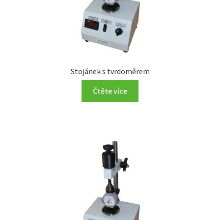
Stojánek s tvrdoměrem
Čtěte více