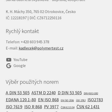
K. H. Máchy 350, 765 02 Otrokovice, Česko
IČ: 12218197 | DIČ: CZ6712250116
Rychlý kontakt
Telefon: +420 603 945 378
E-mail:
kadlecek@polymertest.cz
YouTube
Google
Výběr použitých norem
A DIN 53 505
ASTM D 2240
D DIN 53 505
DIN 4102-1B2
EDANA 120.1-80
EN ISO 868
ISO2783
EN ISO 2556
ISO 2782
ISO 7619
ISO R 868
PV 3977
ČSN 62 1431
ČSN 62 15 54