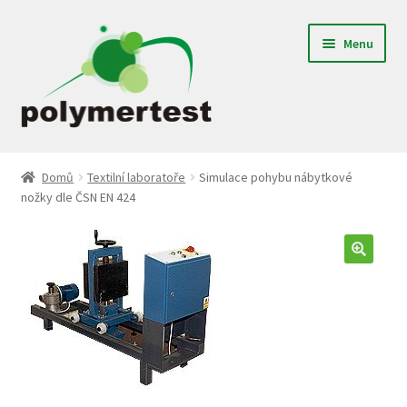
Přeskočit
Přejít
Menu
na
k
navigaci
obsahu
webu
Expand
Gumárenské laboratoře
child
Domů
Textilní laboratoře
Simulace pohybu nábytkové
menu
nožky dle ČSN EN 424
Textilní laboratoře
Plastikářské laboratoře
Jednoúčelové zařízení