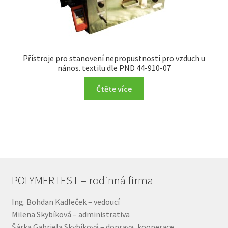
Přístroje pro stanovení nepropustnosti pro vzduch u
nános. textilu dle PND 44-910-07
Čtěte více
POLYMERTEST – rodinná firma
Ing. Bohdan Kadleček – vedoucí
Milena Skybíková – administrativa
Šárka Gabriela Skybíková – doprava, kooperace