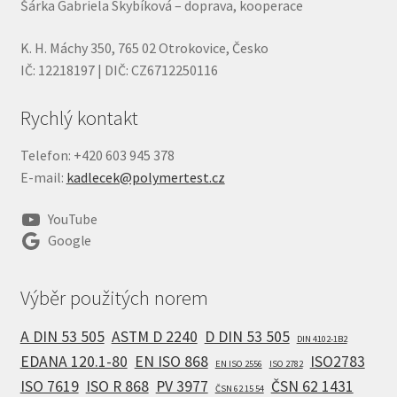
Šárka Gabriela Skybíková – doprava, kooperace
K. H. Máchy 350, 765 02 Otrokovice, Česko
IČ: 12218197 | DIČ: CZ6712250116
Rychlý kontakt
Telefon: +420 603 945 378
E-mail:
kadlecek@polymertest.cz
YouTube
Google
Výběr použitých norem
A DIN 53 505
ASTM D 2240
D DIN 53 505
DIN 4102-1B2
EDANA 120.1-80
EN ISO 868
ISO2783
EN ISO 2556
ISO 2782
ISO 7619
ISO R 868
PV 3977
ČSN 62 1431
ČSN 62 15 54