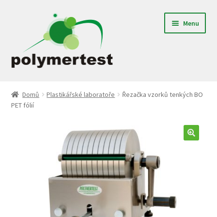
Přeskočit
Přejít
Menu
na
k
navigaci
obsahu
webu
Expand
Gumárenské laboratoře
child
Domů
Plastikářské laboratoře
Řezačka vzorků tenkých BO
menu
PET fólií
Textilní laboratoře
Plastikářské laboratoře
Jednoúčelové zařízení