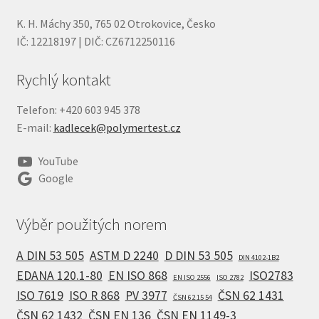
K. H. Máchy 350, 765 02 Otrokovice, Česko
IČ: 12218197 | DIČ: CZ6712250116
Rychlý kontakt
Telefon: +420 603 945 378
E-mail:
kadlecek@polymertest.cz
YouTube
Google
Výběr použitých norem
A DIN 53 505
ASTM D 2240
D DIN 53 505
DIN 4102-1B2
EDANA 120.1-80
EN ISO 868
ISO2783
EN ISO 2556
ISO 2782
ISO 7619
ISO R 868
PV 3977
ČSN 62 1431
ČSN 62 15 54
ČSN 62 1432
ČSN EN 136
ČSN EN 1149-3