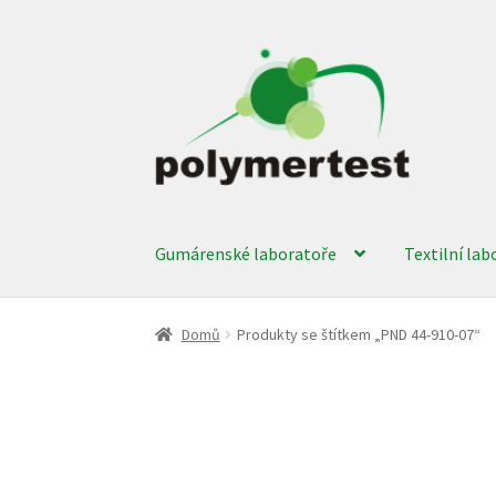
Přeskočit
Přejít
na
k
navigaci
obsahu
webu
Gumárenské laboratoře
Textilní lab
Domů
Produkty se štítkem „PND 44-910-07“