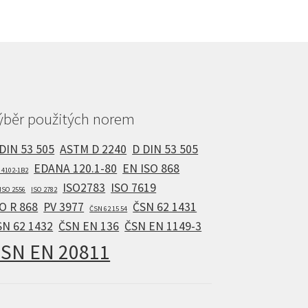
ýběr použitých norem
 DIN 53 505
ASTM D 2240
D DIN 53 505
EDANA 120.1-80
EN ISO 868
 4102-1B2
ISO2783
ISO 7619
ISO 2556
ISO 2782
O R 868
PV 3977
ČSN 62 1431
ČSN 62 15 54
SN 62 1432
ČSN EN 136
ČSN EN 1149-3
SN EN 20811