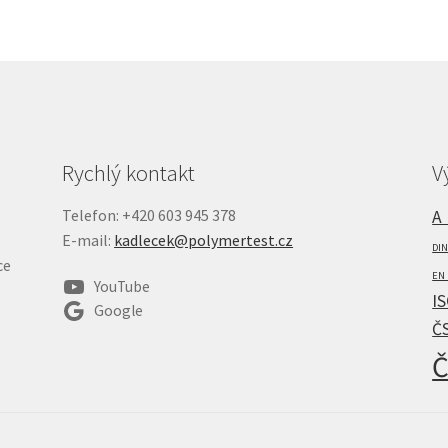
Rychlý kontakt
V
Telefon: +420 603 945 378
A
E-mail:
kadlecek@polymertest.cz
DIN
ce
EN 
YouTube
IS
Google
Č
Č