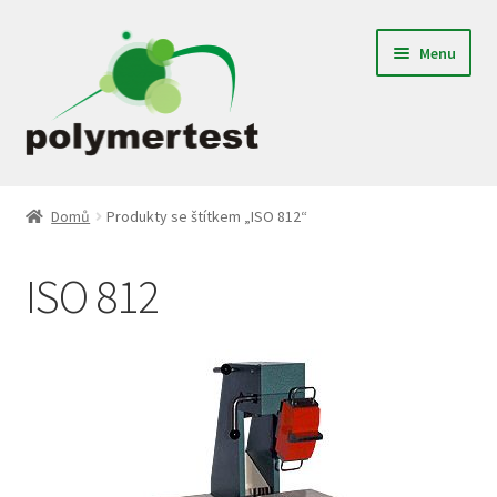
Přeskočit
Přejít
Menu
na
k
navigaci
obsahu
webu
Expand
Gumárenské laboratoře
child
Domů
Produkty se štítkem „ISO 812“
menu
Textilní laboratoře
ISO 812
Plastikářské laboratoře
Jednoúčelové zařízení