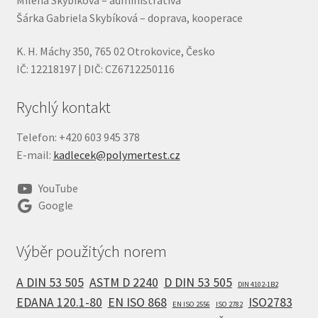
Šárka Gabriela Skybíková – doprava, kooperace
K. H. Máchy 350, 765 02 Otrokovice, Česko
IČ: 12218197 | DIČ: CZ6712250116
Rychlý kontakt
Telefon: +420 603 945 378
E-mail:
kadlecek@polymertest.cz
YouTube
Google
Výběr použitých norem
A DIN 53 505
ASTM D 2240
D DIN 53 505
DIN 4102-1B2
EDANA 120.1-80
EN ISO 868
ISO2783
EN ISO 2556
ISO 2782