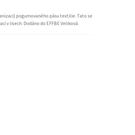
kanizaci) pogumovaného pásu textilie. Tato se
ací v lisech. Dodáno do EFFBE Veliková.