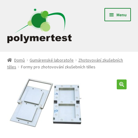
Přeskočit
Přejít
Menu
na
k
navigaci
obsahu
webu
Expand
Gumárenské laboratoře
child
Domů
Gumárenské laboratoře
Zhotovování zkušebních
menu
těles
Formy pro zhotovování zkušebních těles
Textilní laboratoře
Plastikářské laboratoře
Jednoúčelové zařízení