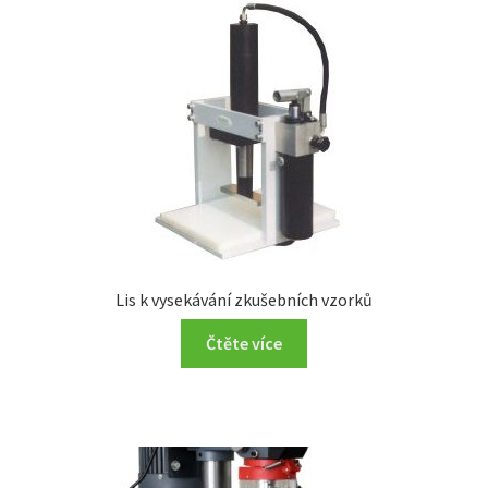
Lis k vysekávání zkušebních vzorků
Čtěte více