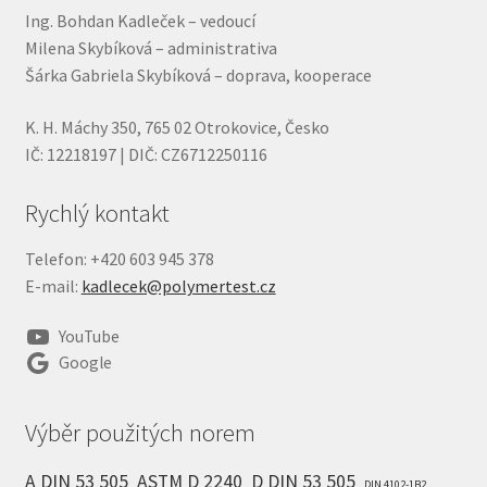
Ing. Bohdan Kadleček – vedoucí
Milena Skybíková – administrativa
Šárka Gabriela Skybíková – doprava, kooperace
K. H. Máchy 350, 765 02 Otrokovice, Česko
IČ: 12218197 | DIČ: CZ6712250116
Rychlý kontakt
Telefon: +420 603 945 378
E-mail:
kadlecek@polymertest.cz
YouTube
Google
Výběr použitých norem
A DIN 53 505
ASTM D 2240
D DIN 53 505
DIN 4102-1B2