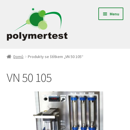
Přeskočit
Přejít
Menu
na
k
navigaci
obsahu
webu
Expand
Gumárenské laboratoře
child
Domů
Produkty se štítkem „VN 50 105“
menu
Textilní laboratoře
VN 50 105
Plastikářské laboratoře
Jednoúčelové zařízení