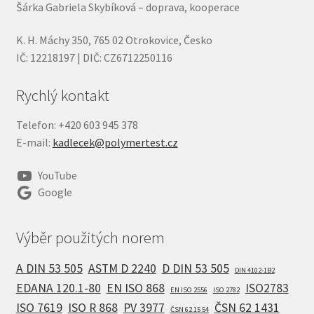
Šárka Gabriela Skybíková – doprava, kooperace
K. H. Máchy 350, 765 02 Otrokovice, Česko
IČ: 12218197 | DIČ: CZ6712250116
Rychlý kontakt
Telefon: +420 603 945 378
E-mail:
kadlecek@polymertest.cz
YouTube
Google
Výběr použitých norem
A DIN 53 505
ASTM D 2240
D DIN 53 505
DIN 4102-1B2
EDANA 120.1-80
EN ISO 868
ISO2783
EN ISO 2556
ISO 2782
ISO 7619
ISO R 868
PV 3977
ČSN 62 1431
ČSN 62 15 54