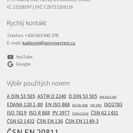
IČ: 12218197 | DIČ: CZ6712250116
Rychlý kontakt
Telefon: +420 603 945 378
E-mail:
kadlecek@polymertest.cz
YouTube
Google
Výběr použitých norem
A DIN 53 505
ASTM D 2240
D DIN 53 505
DIN 4102-1B2
EDANA 120.1-80
EN ISO 868
ISO2783
EN ISO 2556
ISO 2782
ISO 7619
ISO R 868
PV 3977
ČSN 62 1431
ČSN 62 15 54
ČSN 62 1432
ČSN EN 136
ČSN EN 1149-3
ČSN EN 20811