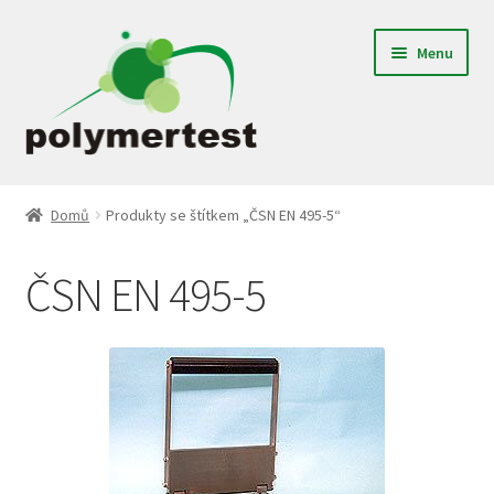
Přeskočit
Přejít
Menu
na
k
navigaci
obsahu
webu
Expand
Gumárenské laboratoře
child
Domů
Produkty se štítkem „ČSN EN 495-5“
menu
Textilní laboratoře
ČSN EN 495-5
Plastikářské laboratoře
Jednoúčelové zařízení