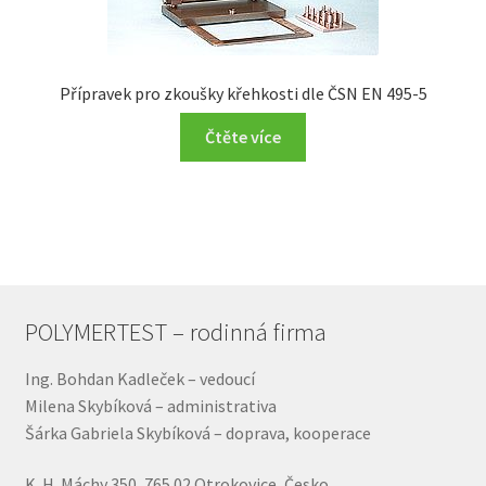
Přípravek pro zkoušky křehkosti dle ČSN EN 495-5
Čtěte více
POLYMERTEST – rodinná firma
Ing. Bohdan Kadleček – vedoucí
Milena Skybíková – administrativa
Šárka Gabriela Skybíková – doprava, kooperace
K. H. Máchy 350, 765 02 Otrokovice, Česko